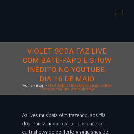
VIOLET SODA FAZ LIVE
COM BATE-PAPO E SHOW
INÉDITO NO YOUTUBE,
DIA 16 DE MAIO
Home
>
Blog
>
Violet Soda faz live com bate-papo e show
inédito no YouTube, dia 16 de maio
As lives musicais vêm trazendo, aos fãs
dos mais variados estilos, a chance de
curtir shows do conforto e segurança do