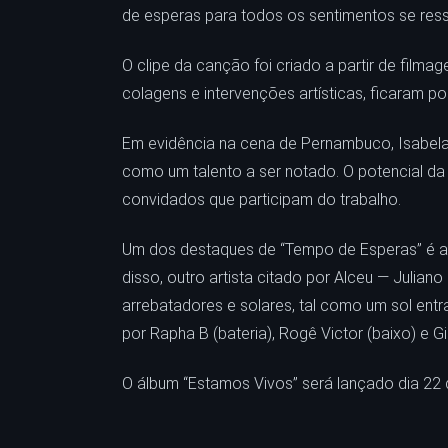
de esperas para todos os sentimentos se ressi
O clipe da canção foi criado a partir de fil
colagens e intervenções artísticas, ficaram p
Em evidência na cena de Pernambuco, Isabela 
como um talento a ser notado. O potencial da a
convidados que participam do trabalho.
Um dos destaques de “Tempo de Esperas” é a p
disso, outro artista citado por Alceu — Julia
arrebatadores e solares, tal como um sol entr
por Rapha B (bateria), Rogê Victor (baixo) e G
O álbum “Estamos Vivos” será lançado dia 22