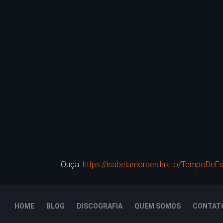
Ouça:
https://isabelamoraes.lnk.to/TempoDe
HOME
BLOG
DISCOGRAFIA
QUEM SOMOS
CONTAT