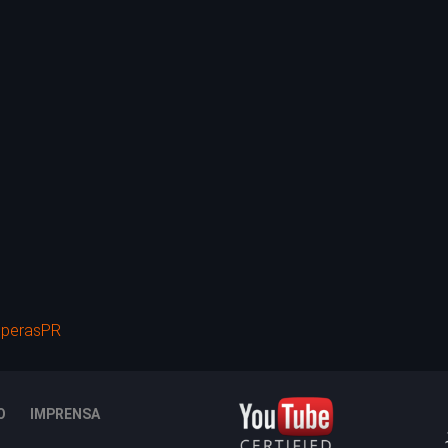
EsperasPR
O
IMPRENSA