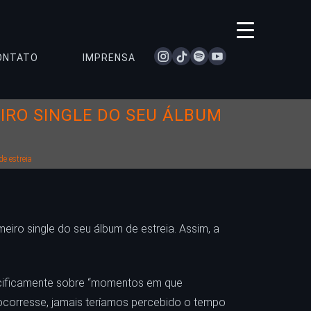
instagram
tiktok
spotify
youtube
ONTATO
IMPRENSA
IRO SINGLE DO SEU ÁLBUM
e estreia
eiro single do seu álbum de estreia. Assim, a
pecificamente sobre “momentos em que
ocorresse, jamais teríamos percebido o tempo