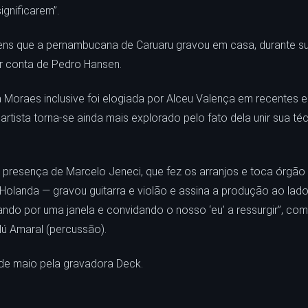
gnificarem”.
magens que a pernambucana de Caruaru gravou em casa, durante 
or conta de Pedro Hansen.
Moraes inclusive foi elogiada por Alceu Valença em recentes e
rtista torna-se ainda mais explorado pelo fato dela unir sua té
resença de Marcelo Jeneci, que fez os arranjos e toca órgão 
no Holanda — gravou guitarra e violão e assina a produção ao la
ando por uma janela e convidando o nosso ‘eu’ a ressurgir”, co
ilú Amaral (percussão).
 de maio pela gravadora Deck.