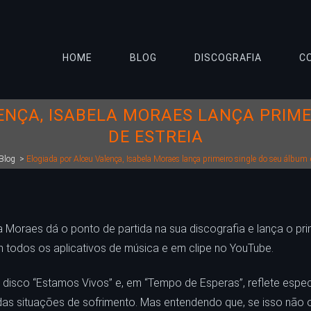
HOME
BLOG
DISCOGRAFIA
C
ENÇA, ISABELA MORAES LANÇA PRIME
DE ESTREIA
Blog
>
Elogiada por Alceu Valença, Isabela Moraes lança primeiro single do seu álbum d
 Moraes dá o ponto de partida na sua discografia e lança o prim
m todos os aplicativos de música e em clipe no YouTube.
ro disco “Estamos Vivos” e, em “Tempo de Esperas”, reflete es
s situações de sofrimento. Mas entendendo que, se isso não 