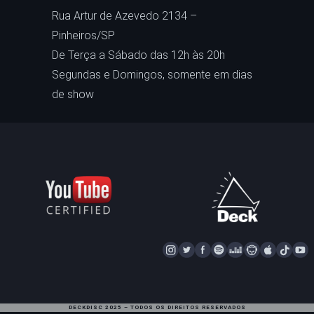
Rua Artur de Azevedo 2134 –
Pinheiros/SP
De Terça a Sábado das 12h às 20h
Segundas e Domingos, somente em dias
de show
I
T
F
S
D
N
A
T
Y
N
W
A
P
E
A
P
I
S
I
C
O
E
P
P
K
U
T
T
E
T
Z
S
L
T
T
DECKDISC 2025 – TODOS OS DIREITOS RESERVADOS