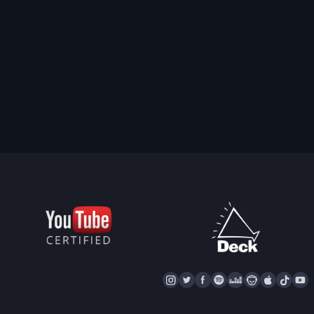
I
T
F
S
D
N
A
T
Y
N
W
A
P
E
A
P
I
S
I
C
O
E
P
P
K
U