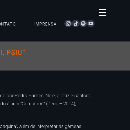
instagram
tiktok
spotify
youtube
ONTATO
IMPRENSA
, PSIU”
ado por Pedro Hansen. Nele, a atriz e cantora
 do álbum “Com Você” (Deck – 2014),
oaquina”, além de interpretar as gêmeas