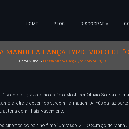
HOME
BLOG
DISCOGRAFIA
C
A MANOELA LANÇA LYRIC VIDEO DE “OI
Home
>
Blog
>
Larissa Manoela lança lyric video de “Oi, Psiu”
u”. O vídeo foi gravado no estúdio Mosh por Otavio Sousa e edit
anto a letra e desenhos surgem na imagem. A música faz parte
a autoria com Thaís Nascimento.
os cinemas do país no filme “Carrossel 2 – O Sumiço de Maria J