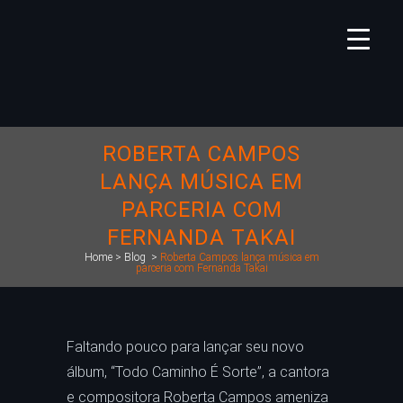
ROBERTA CAMPOS
LANÇA MÚSICA EM
PARCERIA COM
FERNANDA TAKAI
Home
>
Blog
>
Roberta Campos lança música em
parceria com Fernanda Takai
Faltando pouco para lançar seu novo
álbum, “Todo Caminho É Sorte”, a cantora
e compositora Roberta Campos ameniza