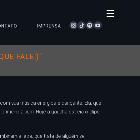
instagram
tiktok
spotify
youtube
ONTATO
IMPRENSA
QUE FALEI)”
 com sua música enérgica e dançante. Ela, que
rimeiro álbum. Hoje a gaúcha estreia o clipe
mbinam a letra, que trata de alguém se