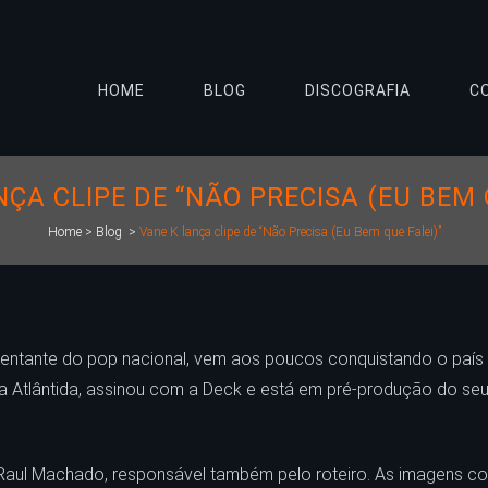
HOME
BLOG
DISCOGRAFIA
C
ÇA CLIPE DE “NÃO PRECISA (EU BEM 
Home
>
Blog
>
Vane K lança clipe de “Não Precisa (Eu Bem que Falei)”
esentante do pop nacional, vem aos poucos conquistando o país
 Atlântida, assinou com a Deck e está em pré-produção do seu p
r Raul Machado, responsável também pelo roteiro. As imagens co