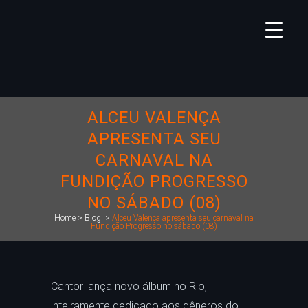
ALCEU VALENÇA
APRESENTA SEU
CARNAVAL NA
FUNDIÇÃO PROGRESSO
NO SÁBADO (08)
Home
>
Blog
>
Alceu Valença apresenta seu carnaval na
Fundição Progresso no sábado (08)
Cantor lança novo álbum no Rio,
inteiramente dedicado aos gêneros do