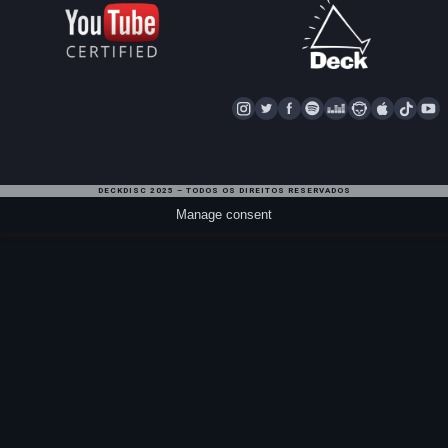
I
T
F
S
D
N
A
T
Y
N
W
A
P
E
A
P
I
S
I
C
O
E
P
P
K
U
T
T
E
T
Z
S
L
T
T
DECKDISC 2025 – TODOS OS DIREITOS RESERVADOS
A
T
I
E
T
E
O
U
Manage consent
G
E
F
R
A
K
B
R
R
Y
R
E
A
M