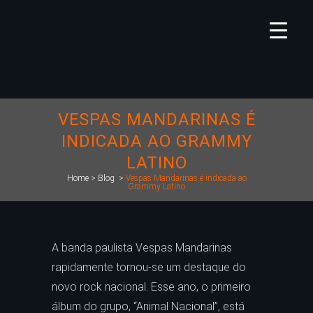
VESPAS MANDARINAS É
INDICADA AO GRAMMY
LATINO
Home
>
Blog
>
Vespas Mandarinas é indicada ao
Grammy Latino
A banda paulista Vespas Mandarinas
rapidamente tornou-se um destaque do
novo rock nacional. Esse ano, o primeiro
álbum do grupo, “Animal Nacional”, está