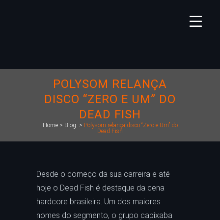
POLYSOM RELANÇA
DISCO “ZERO E UM” DO
DEAD FISH
Home
>
Blog
>
Polysom relança disco “Zero e Um” do
Dead Fish
Desde o começo da sua carreira e até
hoje o Dead Fish é destaque da cena
hardcore brasileira. Um dos maiores
nomes do segmento, o grupo capixaba