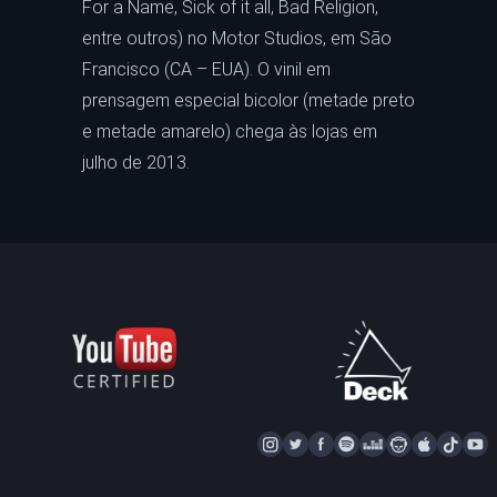
For a Name, Sick of it all, Bad Religion,
entre outros) no Motor Studios, em São
Francisco (CA – EUA). O vinil em
prensagem especial bicolor (metade preto
e metade amarelo) chega às lojas em
julho de 2013.
I
T
F
S
D
N
A
T
Y
N
W
A
P
E
A
P
I
S
I
C
O
E
P
P
K
U