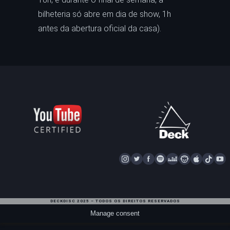
bilheteria só abre em dia de show, 1h
antes da abertura oficial da casa).
I
T
F
S
D
N
A
T
Y
N
W
A
P
E
A
P
I
S
I
C
O
E
P
P
K
U
T
T
E
T
Z
S
L
T
T
DECKDISC 2025 – TODOS OS DIREITOS RESERVADOS
A
T
I
E
T
E
O
U
Manage consent
G
E
F
R
A
K
B