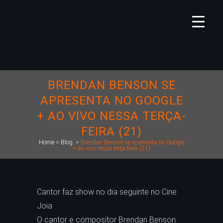
BRENDAN BENSON SE
APRESENTA NO GOOGLE
+ AO VIVO NESSA TERÇA-
FEIRA (21)
Home
>
Blog
>
Brendan Benson se apresenta no Google
+ ao vivo nessa terça-feira (21)
Cantor faz show no dia seguinte no Cine
Joia
O cantor e compositor Brendan Benson