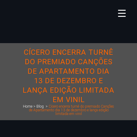
CÍCERO ENCERRA TURNÊ
DO PREMIADO CANÇÕES
DE APARTAMENTO DIA
13 DE DEZEMBRO E
LANÇA EDIÇÃO LIMITADA
EM VINIL
Home
>
Blog
>
Cícero encerra turnê do premiado Canções
de Apartamento dia 13 de dezembro e lança edição
limitada em vinil