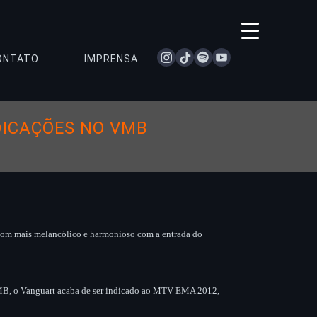
instagram
tiktok
spotify
youtube
ONTATO
IMPRENSA
DICAÇÕES NO VMB
som mais melancólico e harmonioso com a entrada do
 VMB, o Vanguart acaba de ser indicado ao MTV EMA 2012,